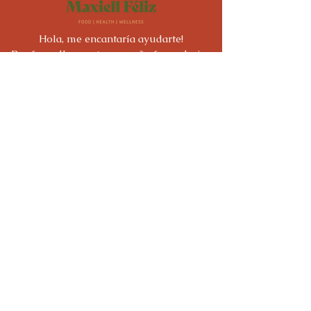
Hola, me encantaría ayudarte!
Por favor llena este pequeño formulario.
Nombre
Email
Apellido
Asunto
Tu interés es:
*
Personal
Corporativo
Profesional de la salud
¿Cuál es tu condición de salud?
SIBO