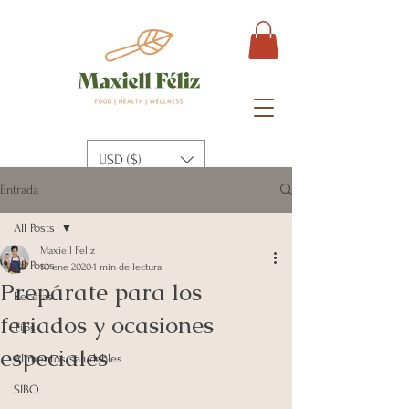
USD ($)
Entrada
All Posts
Maxiell Feliz
All Posts
10 ene 2020
1 min de lectura
Prepárate para los
Recetas
feriados y ocasiones
Tips
especiales
Alimentos saludables
SIBO