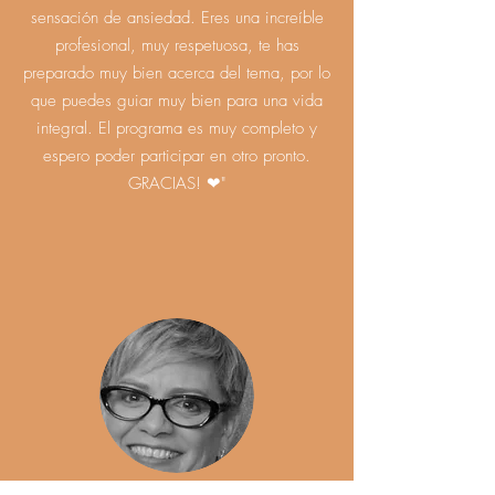
sensación de ansiedad. Eres una increíble
profesional, muy respetuosa, te has
preparado muy bien acerca del tema, por lo
que puedes guiar muy bien para una vida
integral. El programa es muy completo y
espero poder participar en otro pronto.
GRACIAS! ❤"
Ingrid Núnez Santana