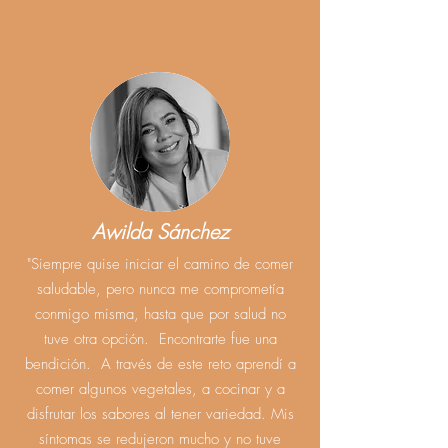
Awilda Sánchez
"Siempre quise iniciar el camino de comer
saludable, pero nunca me comprometía
conmigo misma, hasta que por salud no
tuve otra opción. Encontrarte fue una
bendición. A través de este reto aprendí a
comer algunos vegetales, a cocinar y a
disfrutar los sabores al tener variedad. Mis
síntomas se redujeron mucho y no tuve