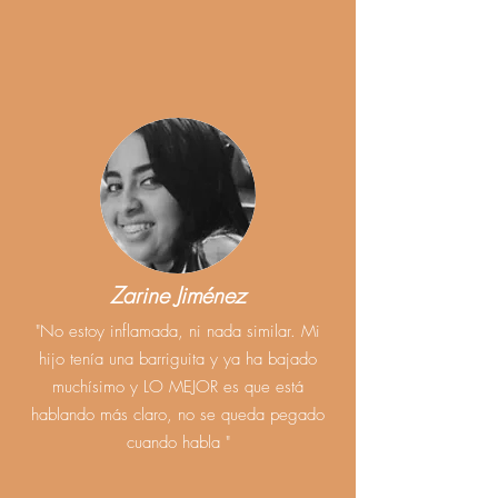
Zarine Jiménez
"No estoy inflamada, ni nada similar. Mi
hijo tenía una barriguita y ya ha bajado
muchísimo y LO MEJOR es que está
hablando más claro, no se queda pegado
cuando habla "