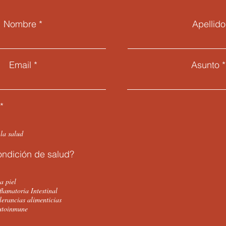
Nombre
Apellido
Email
Asunto
*
 la salud
ondición de salud?
a piel
lamatoria Intestinal
lerancias alimenticias
utoinmune