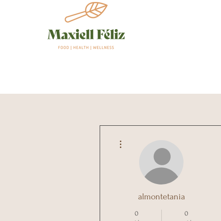
Maxiell Feliz Health Coach | Alergias, intolerancias 
Más acciones
almontetania
0
0