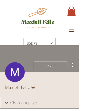
USD ($)
Más acciones
Seguir
Administrador
Maxiell Feliz